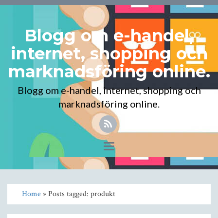
Blogg om e-handel,
internet, shopping och
marknadsföring online.
Blogg om e-handel, internet, shopping och
marknadsföring online.
Toggle
navigation
Home
» Posts tagged: produkt