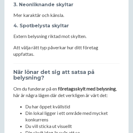
3. Neonliknande skyltar
Mer karaktär och känsla.
4. Spotbelysta skyltar
Extern belysning riktad mot skylten.
Att välja rätt typ påverkar hur ditt företag
uppfattas.
När lönar det sig att satsa på
belysning?
Om du funderar på en
företagsskylt med belysning
,
här är några lägen där det verkligen är värt det:
Du har öppet kvällstid
Din lokal ligger i ett område med mycket
konkurrens
Du vill sticka ut visuellt
Din skylt idag är svår att se