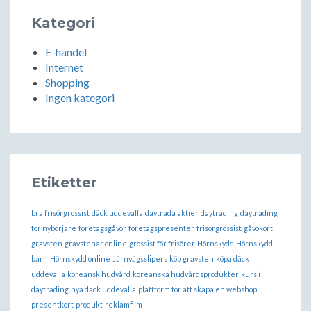
Kategori
E-handel
Internet
Shopping
Ingen kategori
Etiketter
bra frisörgrossist
däck uddevalla
daytrada aktier
daytrading
daytrading
för nybörjare
företagsgåvor
företagspresenter
frisörgrossist
gåvokort
gravsten
gravstenar online
grossist för frisörer
Hörnskydd
Hörnskydd
barn
Hörnskydd online
Järnvägsslipers
köp gravsten
köpa däck
uddevalla
koreansk hudvård
koreanska hudvårdsprodukter
kurs i
daytrading
nya däck uddevalla
plattform för att skapa en webshop
presentkort
produkt
reklamfilm