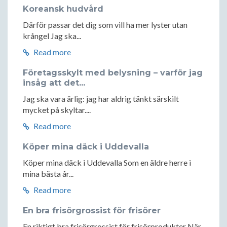
Koreansk hudvård
Därför passar det dig som vill ha mer lyster utan
krångel Jag ska...
Read more
Företagsskylt med belysning – varför jag
insåg att det...
Jag ska vara ärlig: jag har aldrig tänkt särskilt
mycket på skyltar....
Read more
Köper mina däck i Uddevalla
Köper mina däck i Uddevalla Som en äldre herre i
mina bästa år...
Read more
En bra frisörgrossist för frisörer
En riktigt bra frisörgrossist för frisörprodukter När