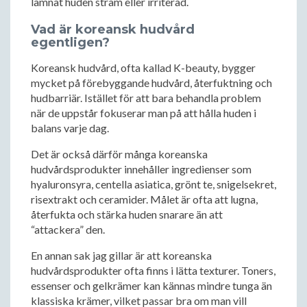
lämnat huden stram eller irriterad.
Vad är koreansk hudvård
egentligen?
Koreansk hudvård, ofta kallad K-beauty, bygger
mycket på förebyggande hudvård, återfuktning och
hudbarriär. Istället för att bara behandla problem
när de uppstår fokuserar man på att hålla huden i
balans varje dag.
Det är också därför många koreanska
hudvårdsprodukter innehåller ingredienser som
hyaluronsyra, centella asiatica, grönt te, snigelsekret,
risextrakt och ceramider. Målet är ofta att lugna,
återfukta och stärka huden snarare än att
“attackera” den.
En annan sak jag gillar är att koreanska
hudvårdsprodukter ofta finns i lätta texturer. Toners,
essenser och gelkrämer kan kännas mindre tunga än
klassiska krämer, vilket passar bra om man vill