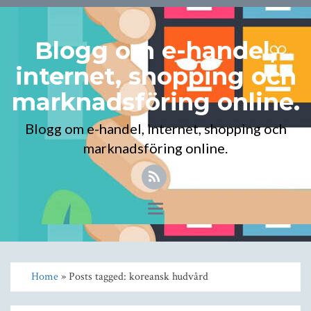
Blogg om e-handel,
internet, shopping och
marknadsföring online.
Blogg om e-handel, internet, shopping och
marknadsföring online.
Toggle
navigation
Home
» Posts tagged: koreansk hudvård