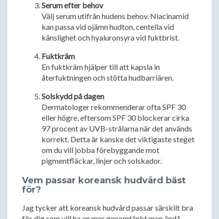
Serum efter behov
Välj serum utifrån hudens behov. Niacinamid
kan passa vid ojämn hudton, centella vid
känslighet och hyaluronsyra vid fuktbrist.
Fuktkräm
En fuktkräm hjälper till att kapsla in
återfuktningen och stötta hudbarriären.
Solskydd på dagen
Dermatologer rekommenderar ofta SPF 30
eller högre, eftersom SPF 30 blockerar cirka
97 procent av UVB-strålarna när det används
korrekt. Detta är kanske det viktigaste steget
om du vill jobba förebyggande mot
pigmentfläckar, linjer och solskador.
Vem passar koreansk hudvård bäst
för?
Jag tycker att koreansk hudvård passar särskilt bra
för dig som vill ha en mer genomtänkt men ändå