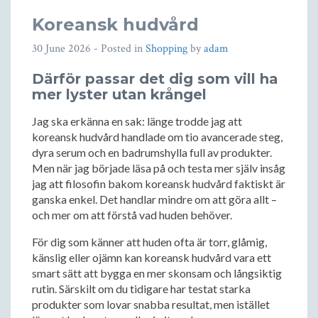
Koreansk hudvård
30 June 2026
- Posted in
Shopping
by
adam
Därför passar det dig som vill ha
mer lyster utan krångel
Jag ska erkänna en sak: länge trodde jag att
koreansk hudvård handlade om tio avancerade steg,
dyra serum och en badrumshylla full av produkter.
Men när jag började läsa på och testa mer själv insåg
jag att filosofin bakom koreansk hudvård faktiskt är
ganska enkel. Det handlar mindre om att göra allt –
och mer om att förstå vad huden behöver.
För dig som känner att huden ofta är torr, glåmig,
känslig eller ojämn kan koreansk hudvård vara ett
smart sätt att bygga en mer skonsam och långsiktig
rutin. Särskilt om du tidigare har testat starka
produkter som lovar snabba resultat, men istället